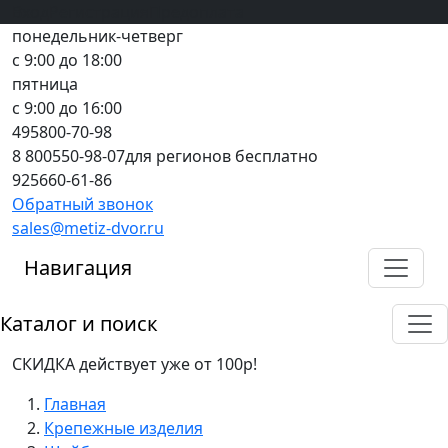
Вход
все грани качества
Регистрация
Предоплата
понедельник-четверг
с 9:00 до 18:00
пятница
с 9:00 до 16:00
495
800-70-98
8 800
550-98-07
для регионов бесплатно
925
660-61-86
Обратный звонок
sales@metiz-dvor.ru
Навигация
Каталог и поиск
СКИДКА действует уже от 100р!
Главная
Крепежные изделия