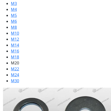
М3
М4
М5
М6
М8
М10
М12
М14
М16
М18
М20
М22
М24
М30