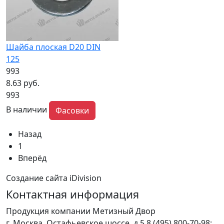
Шайба плоская D20 DIN
125
993
8.63 руб.
993
В наличии
Фасовки
Назад
1
Вперёд
Создание сайта iDivision
Контактная информация
Продукция компании Метизный Двор
г.
Москва
,
Остафьевское шоссе, д.5
8 (495) 800-70-98;