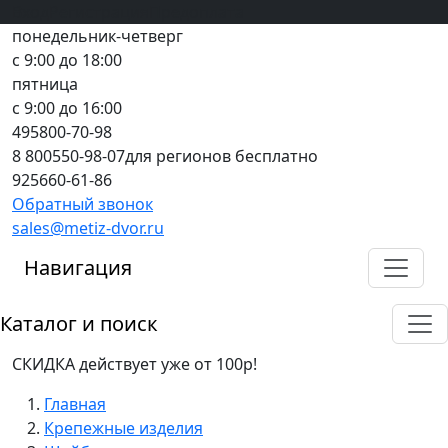
Вход
все грани качества
Регистрация
Предоплата
понедельник-четверг
с 9:00 до 18:00
пятница
с 9:00 до 16:00
495
800-70-98
8 800
550-98-07
для регионов бесплатно
925
660-61-86
Обратный звонок
sales@metiz-dvor.ru
Навигация
Каталог и поиск
СКИДКА действует уже от 100р!
Главная
Крепежные изделия