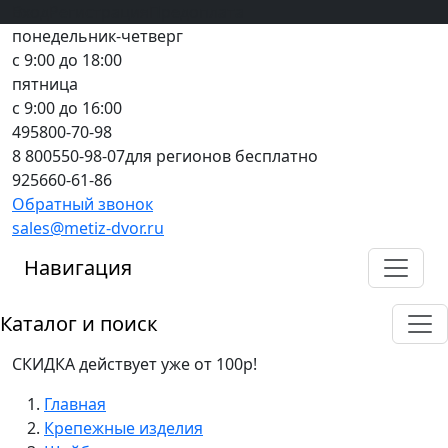
Вход
все грани качества
Регистрация
Предоплата
понедельник-четверг
с 9:00 до 18:00
пятница
с 9:00 до 16:00
495
800-70-98
8 800
550-98-07
для регионов бесплатно
925
660-61-86
Обратный звонок
sales@metiz-dvor.ru
Навигация
Каталог и поиск
СКИДКА действует уже от 100р!
Главная
Крепежные изделия