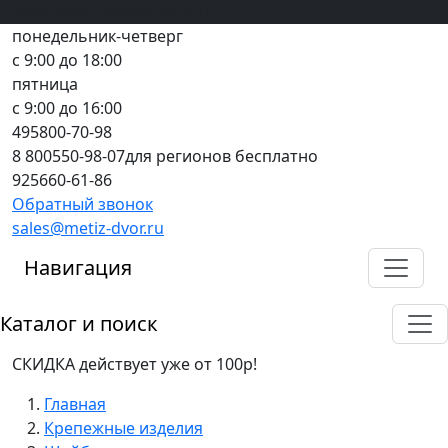
Вход
все грани качества
Регистрация
Предоплата
понедельник-четверг
с 9:00 до 18:00
пятница
с 9:00 до 16:00
495
800-70-98
8 800
550-98-07
для регионов бесплатно
925
660-61-86
Обратный звонок
sales@metiz-dvor.ru
Навигация
Каталог и поиск
СКИДКА действует уже от 100р!
Главная
Крепежные изделия