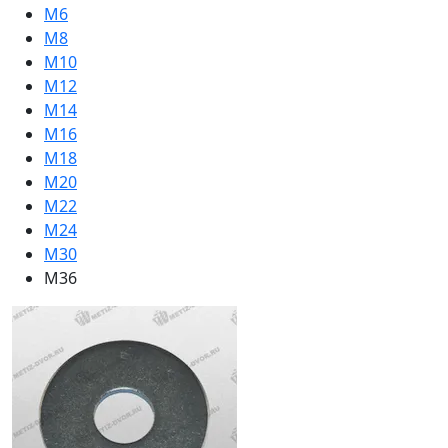
М6
М8
М10
М12
М14
М16
М18
М20
М22
М24
М30
M36