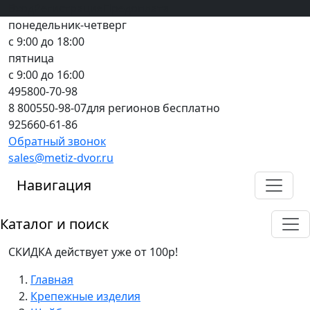
Вход
все грани качества
Регистрация
Предоплата
понедельник-четверг
с 9:00 до 18:00
пятница
с 9:00 до 16:00
495
800-70-98
8 800
550-98-07
для регионов бесплатно
925
660-61-86
Обратный звонок
sales@metiz-dvor.ru
Навигация
Каталог и поиск
СКИДКА действует уже от 100р!
Главная
Крепежные изделия