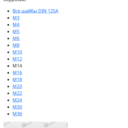
Все шайбы DIN 125A
М3
M4
M5
М6
M8
M10
M12
M14
M16
M18
M20
M22
M24
M30
M36