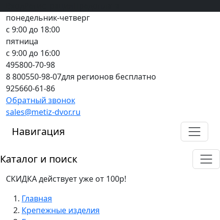
Вход
все грани качества
Регистрация
Предоплата
понедельник-четверг
с 9:00 до 18:00
пятница
с 9:00 до 16:00
495
800-70-98
8 800
550-98-07
для регионов бесплатно
925
660-61-86
Обратный звонок
sales@metiz-dvor.ru
Навигация
Каталог и поиск
СКИДКА действует уже от 100р!
Главная
Крепежные изделия