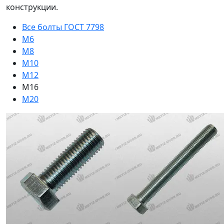
конструкции.
Все болты ГОСТ 7798
М6
М8
М10
М12
М16
М20