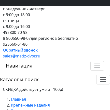
Вход
все грани качества
Регистрация
Предоплата
понедельник-четверг
с 9:00 до 18:00
пятница
с 9:00 до 16:00
495
800-70-98
8 800
550-98-07
для регионов бесплатно
925
660-61-86
Обратный звонок
sales@metiz-dvor.ru
Навигация
Каталог и поиск
СКИДКА действует уже от 100р!
Главная
Крепежные изделия