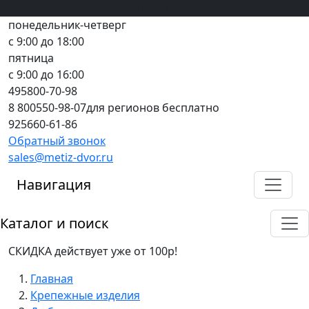
Вход
все грани качества
Регистрация
Предоплата
понедельник-четверг
с 9:00 до 18:00
пятница
с 9:00 до 16:00
495
800-70-98
8 800
550-98-07
для регионов бесплатно
925
660-61-86
Обратный звонок
sales@metiz-dvor.ru
Навигация
Каталог и поиск
СКИДКА действует уже от 100р!
Главная
Крепежные изделия