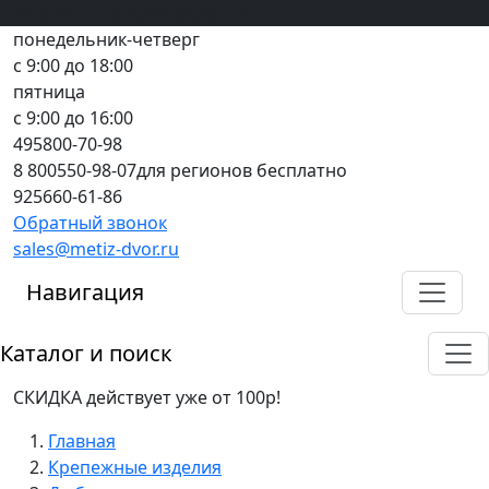
Вход
все грани качества
Регистрация
Предоплата
понедельник-четверг
с 9:00 до 18:00
пятница
с 9:00 до 16:00
495
800-70-98
8 800
550-98-07
для регионов бесплатно
925
660-61-86
Обратный звонок
sales@metiz-dvor.ru
Навигация
Каталог и поиск
СКИДКА действует уже от 100р!
Главная
Крепежные изделия