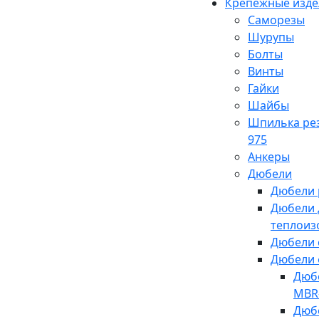
Крепежные изде
Саморезы
Шурупы
Болты
Винты
Гайки
Шайбы
Шпилька ре
975
Анкеры
Дюбели
Дюбели 
Дюбели 
теплоиз
Дюбели 
Дюбели 
Дюб
MBR
Дюб