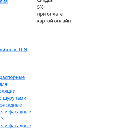
Скидка
лия
5%
при оплате
картой онлайн
зьбовая DIN
распорные
для
оляции
с шурупами
фасадные
ели фасадные
-S
ели фасадные