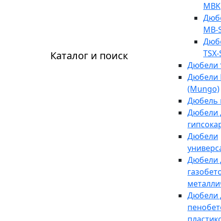
MBK
Дюб
MB-
Дюб
TSX-
Каталог и поиск
Дюбели 
Дюбели 
(Mungo)
Дюбель 
Дюбели 
гипсока
Дюбели
универс
Дюбели 
газобет
металли
Дюбели 
пенобет
пластик