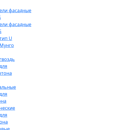
ели фасадные
S
ели фасадные
S
тип U
Мунго
гвоздь
для
ртона
альные
для
она
ческие
для
она
овые