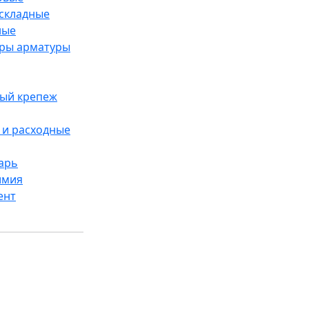
складные
ные
ры арматуры
ый крепеж
и расходные
арь
имия
ент