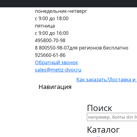
Вход
все грани качества
Регистрация
Предоплата
понедельник-четверг
с 9:00 до 18:00
пятница
с 9:00 до 16:00
495
800-70-98
8 800
550-98-07
для регионов бесплатно
925
660-61-86
Обратный звонок
sales@metiz-dvor.ru
Как заказать?
Доставка и
Навигация
Поиск
Каталог