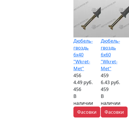
Дюбель-
Дюбель-
гвоздь
гвоздь
6х40
6х60
"Wkret-
"Wkret-
Met"
Met"
456
459
4.49 руб.
6.43 руб.
456
459
В
В
наличии
наличии
Фасовки
Фасовки