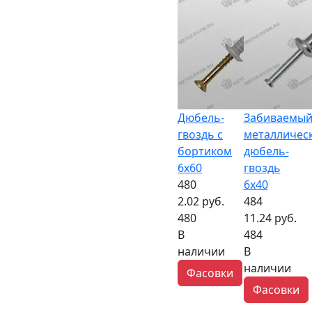
Дюбель-
Забиваемы
гвоздь с
металличес
бортиком
дюбель-
6x60
гвоздь
480
6х40
2.02 руб.
484
480
11.24 руб.
В
484
наличии
В
наличии
Фасовки
Фасовки