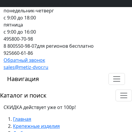
Вход
все грани качества
Регистрация
Предоплата
понедельник-четверг
с 9:00 до 18:00
пятница
с 9:00 до 16:00
495
800-70-98
8 800
550-98-07
для регионов бесплатно
925
660-61-86
Обратный звонок
sales@metiz-dvor.ru
Навигация
Каталог и поиск
СКИДКА действует уже от 100р!
Главная
Крепежные изделия