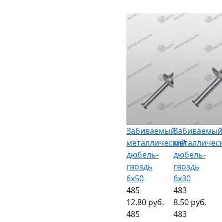
Забиваемый
Забиваемы
металлический
металличес
дюбель-
дюбель-
гвоздь
гвоздь
6х50
6х30
485
483
12.80 руб.
8.50 руб.
485
483