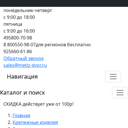
Вход
все грани качества
Регистрация
Предоплата
понедельник-четверг
с 9:00 до 18:00
пятница
с 9:00 до 16:00
495
800-70-98
8 800
550-98-07
для регионов бесплатно
925
660-61-86
Обратный звонок
sales@metiz-dvor.ru
Навигация
Каталог и поиск
СКИДКА действует уже от 100р!
Главная
Крепежные изделия