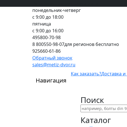
Вход
все грани качества
Регистрация
Предоплата
понедельник-четверг
с 9:00 до 18:00
пятница
с 9:00 до 16:00
495
800-70-98
8 800
550-98-07
для регионов бесплатно
925
660-61-86
Обратный звонок
sales@metiz-dvor.ru
Как заказать?
Доставка и
Навигация
Поиск
Каталог