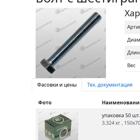
Хар
Арти
Диам
Длин
Вес
Фасовки и цены
Тех. документация
Фото
Наименовани
упаковка 50 шт
3.324 кг
, 150x7