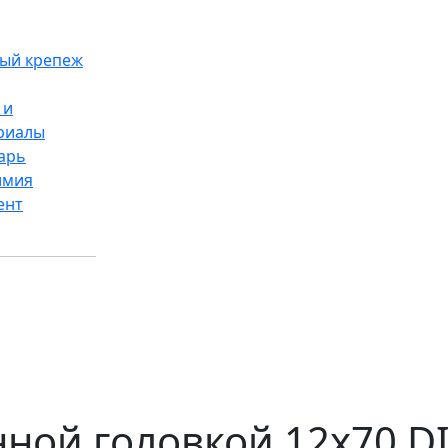
ый крепеж
 и
риалы
арь
имия
ент
нной головкой 12x70 D