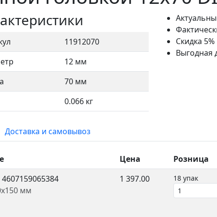
актеристики
Актуальны
Фактическ
Скидка 5%
кул
11912070
Выгодная 
етр
12 мм
а
70 мм
0.066 кг
Доставка и самовывоз
е
Цена
Розница
.
4607159065384
1 397.00
18 упак
0x150 мм