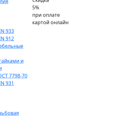
Скидка
лия
5%
при оплате
картой онлайн
IN 933
IN 912
ебельные
гайками и
и
ОСТ 7798-70
IN 931
зьбовая