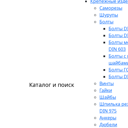
Крепежные изде
Саморезы
Шурупы
Болты
Болты D
Болты D
Болты м
DIN 603
Болты с 
шайбам
Болты Г
Болты D
Винты
Каталог и поиск
Гайки
Шайбы
Шпилька ре
DIN 975
Анкеры
Дюбели