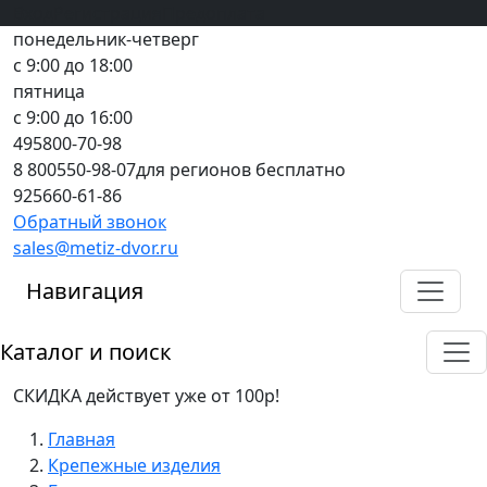
Вход
все грани качества
Регистрация
Предоплата
понедельник-четверг
с 9:00 до 18:00
пятница
с 9:00 до 16:00
495
800-70-98
8 800
550-98-07
для регионов бесплатно
925
660-61-86
Обратный звонок
sales@metiz-dvor.ru
Навигация
Каталог и поиск
СКИДКА действует уже от 100р!
Главная
Крепежные изделия