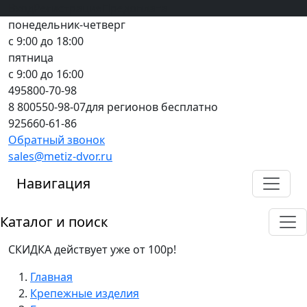
Вход
все грани качества
Регистрация
Предоплата
понедельник-четверг
с 9:00 до 18:00
пятница
с 9:00 до 16:00
495
800-70-98
8 800
550-98-07
для регионов бесплатно
925
660-61-86
Обратный звонок
sales@metiz-dvor.ru
Навигация
Каталог и поиск
СКИДКА действует уже от 100р!
Главная
Крепежные изделия