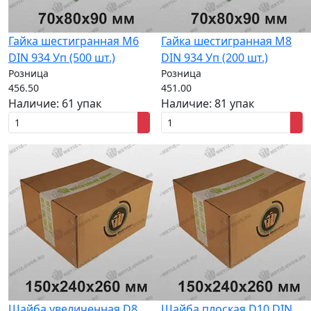
Гайка шестигранная M6
Гайка шестигранная M8
DIN 934 Уп (500 шт.)
DIN 934 Уп (200 шт.)
Розница
Розница
456.50
451.00
Наличие:
61 упак
Наличие:
81 упак
Шайба увеличенная D8
Шайба плоская D10 DIN