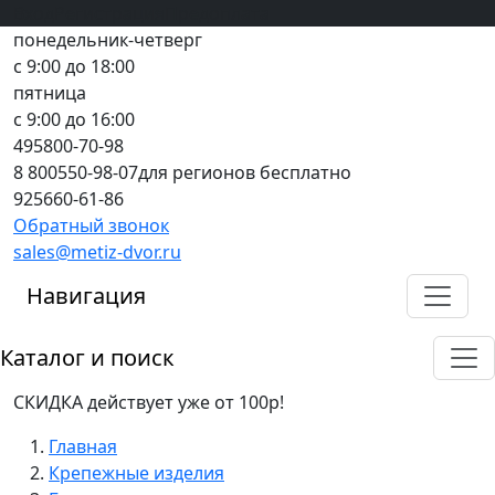
Вход
все грани качества
Регистрация
Предоплата
понедельник-четверг
с 9:00 до 18:00
пятница
с 9:00 до 16:00
495
800-70-98
8 800
550-98-07
для регионов бесплатно
925
660-61-86
Обратный звонок
sales@metiz-dvor.ru
Навигация
Каталог и поиск
СКИДКА действует уже от 100р!
Главная
Крепежные изделия