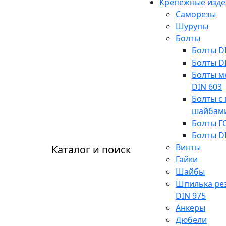
Крепежные изде
Саморезы
Шурупы
Болты
Болты D
Болты D
Болты м
DIN 603
Болты с 
шайбам
Болты Г
Болты D
Винты
Каталог и поиск
Гайки
Шайбы
Шпилька ре
DIN 975
Анкеры
Дюбели