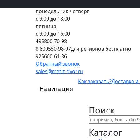
Вход
все грани качества
Регистрация
Предоплата
понедельник-четверг
с 9:00 до 18:00
пятница
с 9:00 до 16:00
495
800-70-98
8 800
550-98-07
для регионов бесплатно
925
660-61-86
Обратный звонок
sales@metiz-dvor.ru
Как заказать?
Доставка и
Навигация
Поиск
Каталог