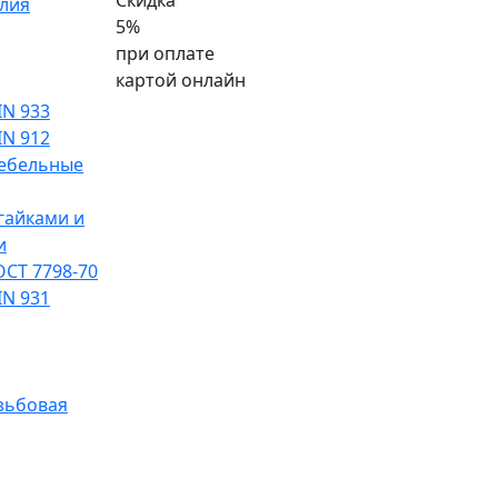
Скидка
лия
5%
при оплате
картой онлайн
IN 933
IN 912
ебельные
гайками и
и
ОСТ 7798-70
IN 931
зьбовая