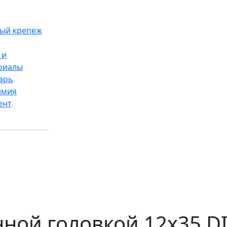
ый крепеж
 и
риалы
арь
имия
ент
ной головкой 12x35 DI