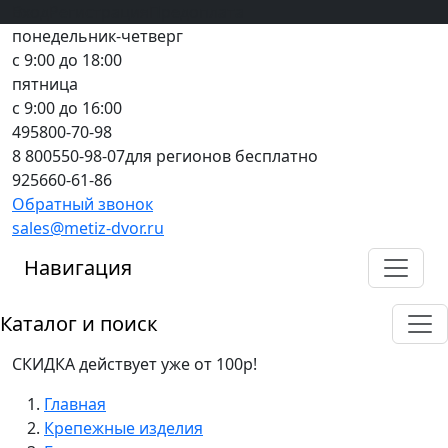
Вход
все грани качества
Регистрация
Предоплата
понедельник-четверг
с 9:00 до 18:00
пятница
с 9:00 до 16:00
495
800-70-98
8 800
550-98-07
для регионов бесплатно
925
660-61-86
Обратный звонок
sales@metiz-dvor.ru
Навигация
Каталог и поиск
СКИДКА действует уже от 100р!
Главная
Крепежные изделия