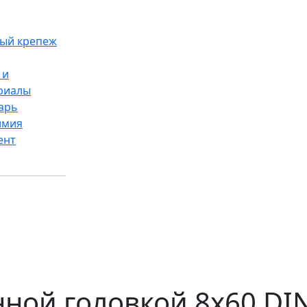
ый крепеж
 и
риалы
арь
имия
ент
ной головкой 8x60 DIN