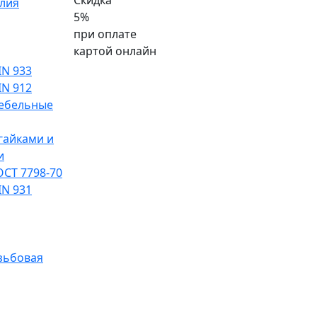
Скидка
лия
5%
при оплате
картой онлайн
IN 933
IN 912
ебельные
гайками и
и
ОСТ 7798-70
IN 931
зьбовая