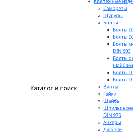
Крепежные изде
Саморезы
Шурупы
Болты
Болты D
Болты D
Болты м
DIN 603
Болты с 
шайбам
Болты Г
Болты D
Винты
Каталог и поиск
Гайки
Шайбы
Шпилька ре
DIN 975
Анкеры
Дюбели