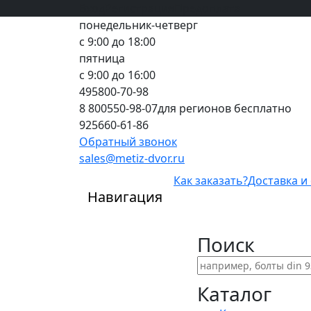
Вход
все грани качества
Регистрация
Предоплата
понедельник-четверг
с 9:00 до 18:00
пятница
с 9:00 до 16:00
495
800-70-98
8 800
550-98-07
для регионов бесплатно
925
660-61-86
Обратный звонок
sales@metiz-dvor.ru
Как заказать?
Доставка и
Навигация
Поиск
Каталог