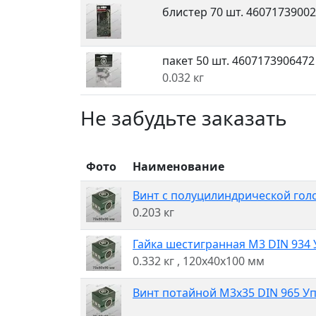
блистер 70 шт.
46071739002
пакет 50 шт.
4607173906472
0.032 кг
Не забудьте заказать
Фото
Наименование
Винт с полуцилиндрической голов
0.203 кг
Гайка шестигранная M3 DIN 934 У
0.332 кг
, 120x40x100 мм
Винт потайной M3x35 DIN 965 Уп 