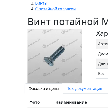
Винты
С потайной головкой
Винт потайной M
Хар
Арти
Диам
Длин
Вес
Фасовки и цены
Тех. документация
Фото
Наименование