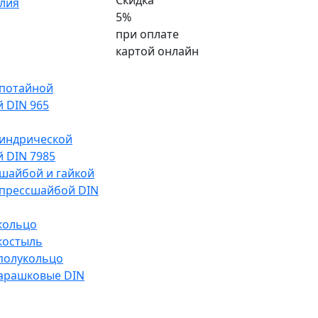
Скидка
лия
5%
при оплате
картой онлайн
 потайной
й DIN 965
индрической
й DIN 7985
 шайбой и гайкой
 прессшайбой DIN
 кольцо
 костыль
 полукольцо
арашковые DIN