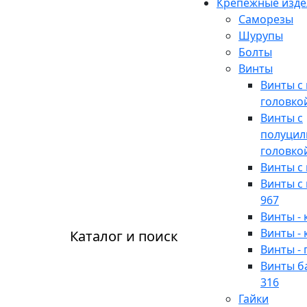
Крепежные изде
Саморезы
Шурупы
Болты
Винты
Винты с
головко
Винты с
полуцил
головко
Винты с
Винты с
967
Винты -
Винты -
Каталог и поиск
Винты -
Винты б
316
Гайки