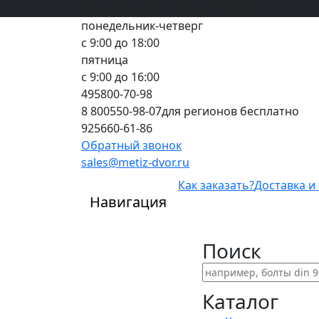
Вход
все грани качества
Регистрация
Предоплата
понедельник-четверг
с 9:00 до 18:00
пятница
с 9:00 до 16:00
495
800-70-98
8 800
550-98-07
для регионов бесплатно
925
660-61-86
Обратный звонок
sales@metiz-dvor.ru
Как заказать?
Доставка и
Навигация
Поиск
Каталог