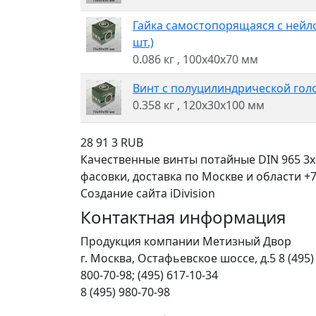
Гайка самостопорящаяся с нейл
шт.)
0.086 кг
, 100x40x70 мм
Винт с полуцилиндрической голов
0.358 кг
, 120x30x100 мм
28
91
3
RUB
Качественные винты потайные DIN 965 3
фасовки, доставка по Москве и области +7 
Создание сайта iDivision
Контактная информация
Продукция компании Метизный Двор
г.
Москва
,
Остафьевское шоссе, д.5
8 (495)
800-70-98; (495) 617-10-34
8 (495) 980-70-98