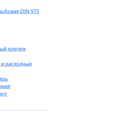
ьбовая DIN 975
ый крепеж
и расходные
арь
имия
ент