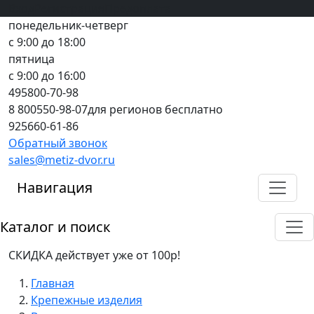
Вход
все грани качества
Регистрация
Предоплата
понедельник-четверг
с 9:00 до 18:00
пятница
с 9:00 до 16:00
495
800-70-98
8 800
550-98-07
для регионов бесплатно
925
660-61-86
Обратный звонок
sales@metiz-dvor.ru
Навигация
Каталог и поиск
СКИДКА действует уже от 100р!
Главная
Крепежные изделия