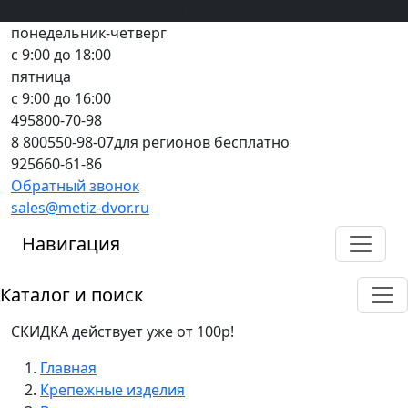
Вход
все грани качества
Регистрация
Предоплата
понедельник-четверг
с 9:00 до 18:00
пятница
с 9:00 до 16:00
495
800-70-98
8 800
550-98-07
для регионов бесплатно
925
660-61-86
Обратный звонок
sales@metiz-dvor.ru
Навигация
Каталог и поиск
СКИДКА действует уже от 100р!
Главная
Крепежные изделия