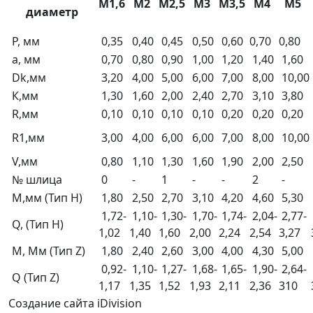
М1,6
М2
М2,5
М3
М3,5
М4
М5
диаметр
Р, мм
0,35
0,40
0,45
0,50
0,60
0,70
0,80
а, мм
0,70
0,80
0,90
1,00
1,20
1,40
1,60
Dk,мм
3,20
4,00
5,00
6,00
7,00
8,00
10,00
К,мм
1,30
1,60
2,00
2,40
2,70
3,10
3,80
R,мм
0,10
0,10
0,10
0,10
0,20
0,20
0,20
R1,мм
3,00
4,00
6,00
6,00
7,00
8,00
10,00
V,мм
0,80
1,10
1,30
1,60
1,90
2,00
2,50
№ шлица
0
-
1
-
-
2
-
М,мм (Тип Н)
1,80
2,50
2,70
3,10
4,20
4,60
5,30
1,72-
1,10-
1,30-
1,70-
1,74-
2,04-
2,77-
Q, (Тип Н)
1,02
1,40
1,60
2,00
2,24
2,54
3,27
М, Мм (Тип Z)
1,80
2,40
2,60
3,00
4,00
4,30
5,00
0,92-
1,10-
1,27-
1,68-
1,65-
1,90-
2,64-
Q (Тип Z)
1,17
1,35
1,52
1,93
2,11
2,36
310
Создание сайта iDivision