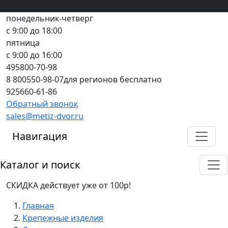
Вход
все грани качества
Регистрация
Предоплата
понедельник-четверг
с 9:00 до 18:00
пятница
с 9:00 до 16:00
495
800-70-98
8 800
550-98-07
для регионов бесплатно
925
660-61-86
Обратный звонок
sales@metiz-dvor.ru
Навигация
Каталог и поиск
СКИДКА действует уже от 100р!
Главная
Крепежные изделия