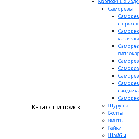
Крепежные изде
Саморезы
Саморез
с пресс
Саморе
кровель
Саморез
гипсока
Саморез
Саморез
Саморез
Саморез
сэндвич
Саморез
Шурупы
Каталог и поиск
Болты
Винты
Гайки
Шайбы