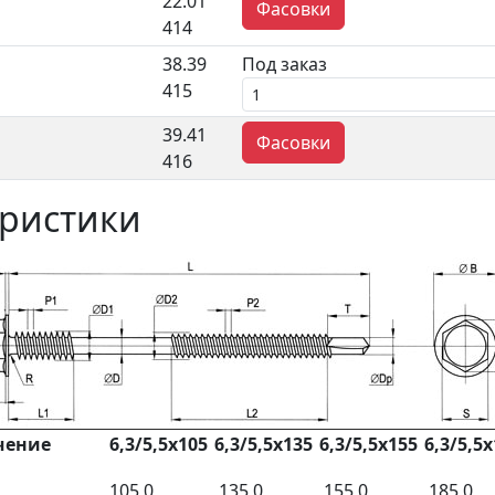
22.01
Фасовки
414
38.39
Под заказ
415
39.41
Фасовки
416
еристики
чение
6,3/5,5х105
6,3/5,5х135
6,3/5,5х155
6,3/5,5
105,0
135,0
155,0
185,0