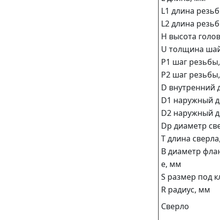
L1 длина резьб
L2 длина резьб
Н высота голов
U толщина ша
Р1 шаг резьбы
Р2 шаг резьбы
D внутренний 
D1 наружный д
D2 наружный д
Dp диаметр св
Т длина сверла
В диаметр фла
е, мм
S размер под к
R радиус, мм
Сверло