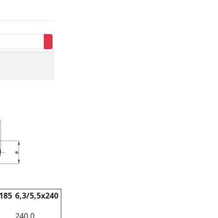
х185
6,3/5,5х240
240,0