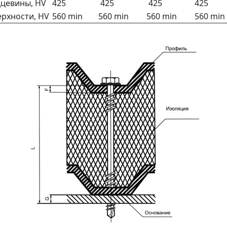
дцевины, HV
425
425
425
425
рхности, HV
560 min
560 min
560 min
560 min