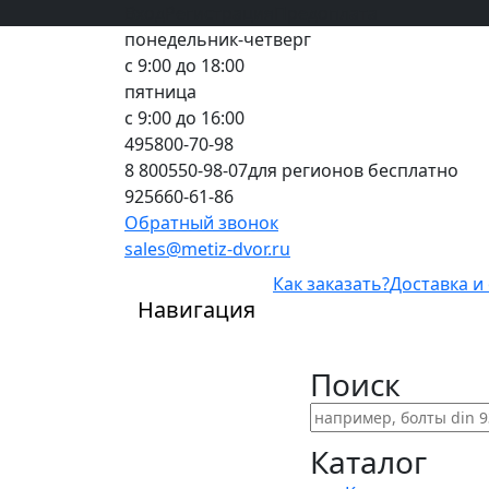
Вход
все грани качества
Регистрация
Предоплата
понедельник-четверг
с 9:00 до 18:00
пятница
с 9:00 до 16:00
495
800-70-98
8 800
550-98-07
для регионов бесплатно
925
660-61-86
Обратный звонок
sales@metiz-dvor.ru
Как заказать?
Доставка и
Навигация
Поиск
Каталог