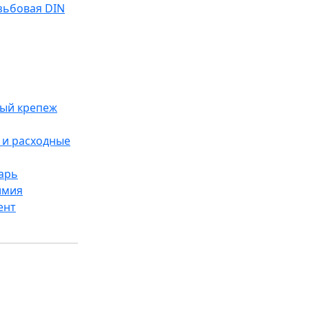
зьбовая DIN
ый крепеж
и расходные
арь
имия
ент