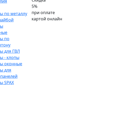
Скидка
лия
5%
при оплате
ы по металлу
картой онлайн
шайбой
зы
ные
ы по
ртону
ы для ГВЛ
ы - клопы
ы оконные
ы для
-панелей
ы SPAX