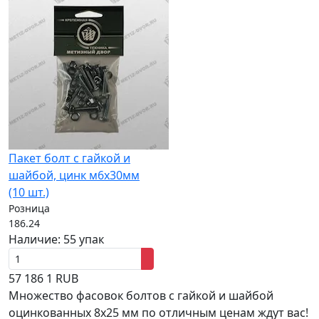
Пакет болт с гайкой и
шайбой, цинк м6х30мм
(10 шт.)
Розница
186.24
Наличие:
55 упак
57
186
1
RUB
Множество фасовок болтов с гайкой и шайбой
оцинкованных 8x25 мм по отличным ценам ждут вас!