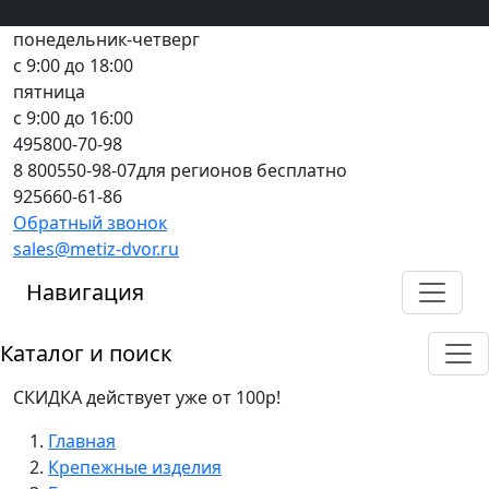
Вход
все грани качества
Регистрация
Предоплата
понедельник-четверг
с 9:00 до 18:00
пятница
с 9:00 до 16:00
495
800-70-98
8 800
550-98-07
для регионов бесплатно
925
660-61-86
Обратный звонок
sales@metiz-dvor.ru
Навигация
Каталог и поиск
СКИДКА действует уже от 100р!
Главная
Крепежные изделия