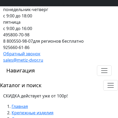
Вход
все грани качества
Регистрация
Предоплата
понедельник-четверг
с 9:00 до 18:00
пятница
с 9:00 до 16:00
495
800-70-98
8 800
550-98-07
для регионов бесплатно
925
660-61-86
Обратный звонок
sales@metiz-dvor.ru
Навигация
Каталог и поиск
СКИДКА действует уже от 100р!
Главная
Крепежные изделия