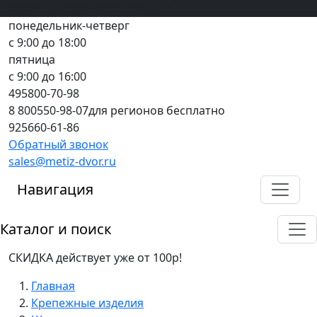
Вход
все грани качества
Регистрация
Предоплата
понедельник-четверг
с 9:00 до 18:00
пятница
с 9:00 до 16:00
495
800-70-98
8 800
550-98-07
для регионов бесплатно
925
660-61-86
Обратный звонок
sales@metiz-dvor.ru
Навигация
Каталог и поиск
СКИДКА действует уже от 100р!
Главная
Крепежные изделия