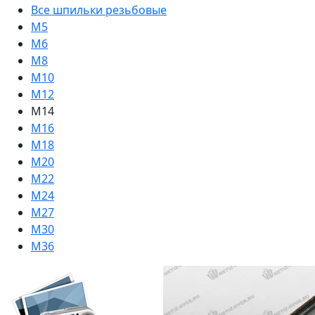
Все шпильки резьбовые
М5
М6
М8
М10
М12
M14
М16
М18
М20
М22
М24
М27
М30
М36