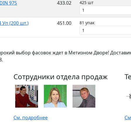
DIN 975
433.02
425 шт
Уп (200 шт.)
451.00
81 упак
окий выбор фасовок ждет в Метизном Дворе! Достави
8.
Сотрудники отдела продаж
Т
См. подробнее
См