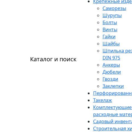
Крепежные изде
Саморезы
Шурупы
Болты
Винты
Гайки
Шайбы
Шпилька ре
DIN 975
Каталог и поиск
Анкеры
Дюбели
Гвозди
Заклепки
Перфорированн
Такелаж
Комплектующие
расходные мате
Садовый инвент
Строительная х