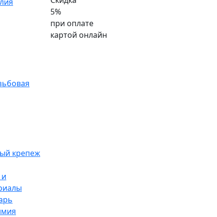
Скидка
лия
5%
при оплате
картой онлайн
зьбовая
ый крепеж
 и
риалы
арь
имия