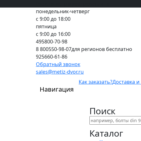
Вход
все грани качества
Регистрация
Предоплата
понедельник-четверг
с 9:00 до 18:00
пятница
с 9:00 до 16:00
495
800-70-98
8 800
550-98-07
для регионов бесплатно
925
660-61-86
Обратный звонок
sales@metiz-dvor.ru
Как заказать?
Доставка и
Навигация
Поиск
Каталог