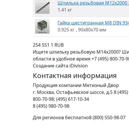
Шпилька резьбовая M12x2000 
1.41 кг
Гайка шестигранная M8 DIN 934 
0.925 кг
, 90x80x70 мм
254
551
1
RUB
Ищете шпильку резьбовую M14x2000? Шир
области в удобное время +7 (495) 800-70-9
Создание сайта iDivision
Контактная информация
Продукция компании Метизный Двор
г.
Москва
,
Остафьевское шоссе, д.5
8 (495)
800-70-98; (495) 617-10-34
8 (495) 980-70-98
Для регионов бесплатно
8 (800) 550-98-07