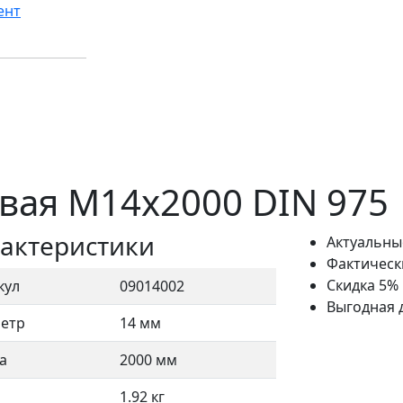
ент
вая M14x2000 DIN 975
актеристики
Актуальны
Фактическ
Скидка 5%
кул
09014002
Выгодная 
етр
14 мм
а
2000 мм
1.92 кг