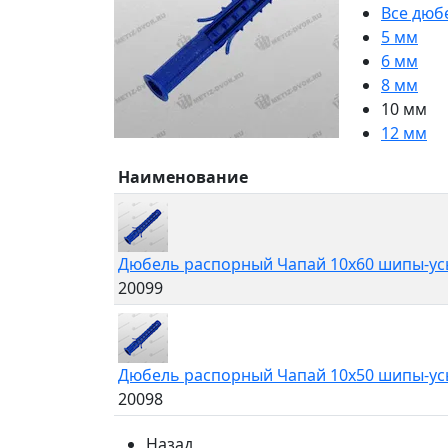
Все дюб
5 мм
6 мм
8 мм
10 мм
12 мм
Наименование
Дюбель распорный Чапай 10х60 шипы-ус
20099
Дюбель распорный Чапай 10х50 шипы-ус
20098
Назад