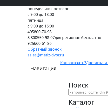
Вход
все грани качества
Регистрация
Предоплата
понедельник-четверг
с 9:00 до 18:00
пятница
с 9:00 до 16:00
495
800-70-98
8 800
550-98-07
для регионов бесплатно
925
660-61-86
Обратный звонок
sales@metiz-dvor.ru
Как заказать?
Доставка и
Навигация
Поиск
Каталог