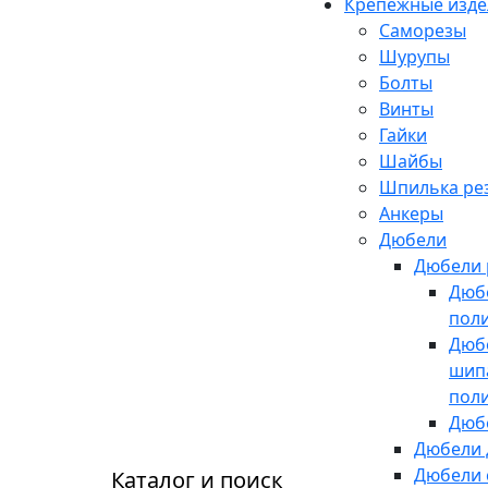
Крепежные изде
Саморезы
Шурупы
Болты
Винты
Гайки
Шайбы
Шпилька рез
Анкеры
Дюбели
Дюбели 
Дюб
пол
Дюб
шип
пол
Дюб
Дюбели 
Дюбели 
Каталог и поиск