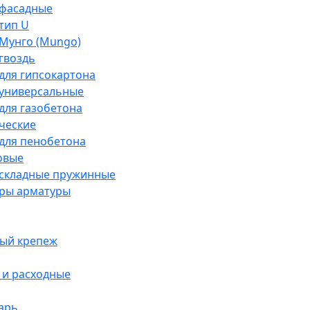
фасадные
тип U
Мунго (Mungo)
гвоздь
для гипсокартона
универсальные
для газобетона
ческие
для пенобетона
овые
складные пружинные
ры арматуры
ый крепеж
и расходные
арь