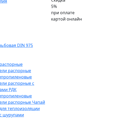
Скидка
лия
5%
при оплате
картой онлайн
ьбовая DIN 975
распорные
ели распорные
ипропиленовые
ели распорные с
ами РДК
ипропиленовые
ели распорные Чапай
для теплоизоляции
с шурупами