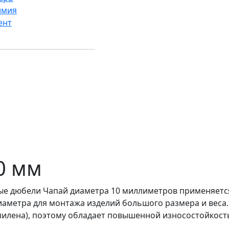
имия
ент
0 мм
е дюбели Чапай диаметра 10 миллиметров применяется
аметра для монтажа изделий большого размера и веса.
илена), поэтому обладает повышенной износостойкост