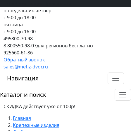
Вход
все грани качества
Регистрация
Предоплата
понедельник-четверг
с 9:00 до 18:00
пятница
с 9:00 до 16:00
495
800-70-98
8 800
550-98-07
для регионов бесплатно
925
660-61-86
Обратный звонок
sales@metiz-dvor.ru
Навигация
Каталог и поиск
СКИДКА действует уже от 100р!
Главная
Крепежные изделия