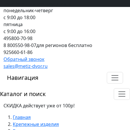
Вход
все грани качества
Регистрация
Предоплата
понедельник-четверг
с 9:00 до 18:00
пятница
с 9:00 до 16:00
495
800-70-98
8 800
550-98-07
для регионов бесплатно
925
660-61-86
Обратный звонок
sales@metiz-dvor.ru
Навигация
Каталог и поиск
СКИДКА действует уже от 100р!
Главная
Крепежные изделия