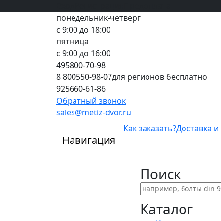
Вход
все грани качества
Регистрация
Предоплата
понедельник-четверг
с 9:00 до 18:00
пятница
с 9:00 до 16:00
495
800-70-98
8 800
550-98-07
для регионов бесплатно
925
660-61-86
Обратный звонок
sales@metiz-dvor.ru
Как заказать?
Доставка и
Навигация
Поиск
Каталог