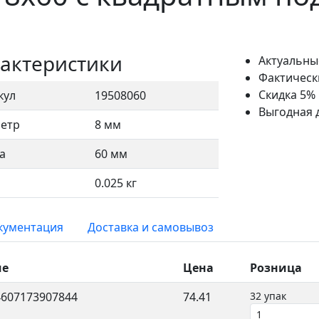
актеристики
Актуальны
Фактическ
Скидка 5%
кул
19508060
Выгодная 
етр
8 мм
а
60 мм
0.025 кг
окументация
Доставка и самовывоз
ие
Цена
Розница
4607173907844
74.41
32 упак