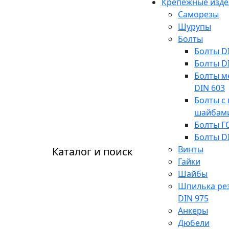
Крепежные изде
Саморезы
Шурупы
Болты
Болты D
Болты D
Болты м
DIN 603
Болты с 
шайбам
Болты Г
Болты D
Винты
Каталог и поиск
Гайки
Шайбы
Шпилька ре
DIN 975
Анкеры
Дюбели