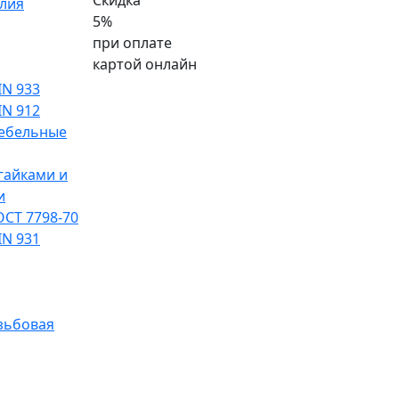
Скидка
лия
5%
при оплате
картой онлайн
IN 933
IN 912
ебельные
гайками и
и
ОСТ 7798-70
IN 931
зьбовая