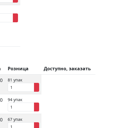
а
Розница
Доступно, заказать
00
81 упак
60
94 упак
00
67 упак