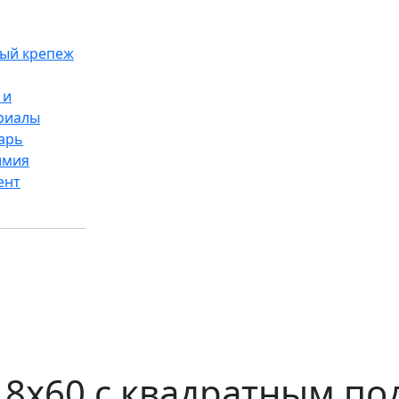
ый крепеж
 и
риалы
арь
имия
ент
8x60 с квадратным по