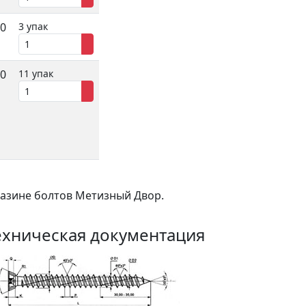
80
3 упак
00
11 упак
газине болтов Метизный Двор.
ехническая документация