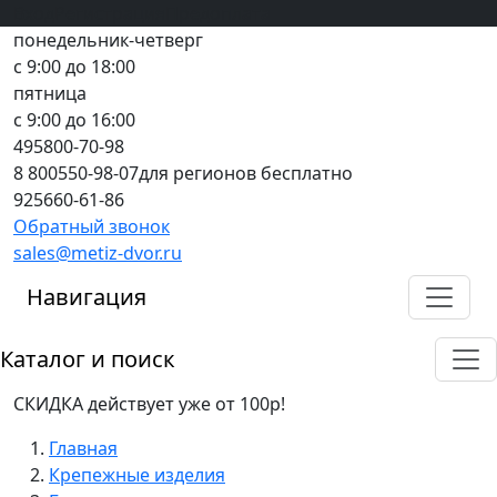
Вход
все грани качества
Регистрация
Предоплата
понедельник-четверг
с 9:00 до 18:00
пятница
с 9:00 до 16:00
495
800-70-98
8 800
550-98-07
для регионов бесплатно
925
660-61-86
Обратный звонок
sales@metiz-dvor.ru
Навигация
Каталог и поиск
СКИДКА действует уже от 100р!
Главная
Крепежные изделия