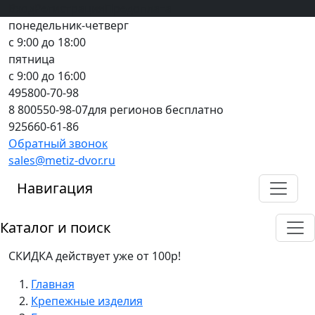
Вход
все грани качества
Регистрация
Предоплата
понедельник-четверг
с 9:00 до 18:00
пятница
с 9:00 до 16:00
495
800-70-98
8 800
550-98-07
для регионов бесплатно
925
660-61-86
Обратный звонок
sales@metiz-dvor.ru
Навигация
Каталог и поиск
СКИДКА действует уже от 100р!
Главная
Крепежные изделия