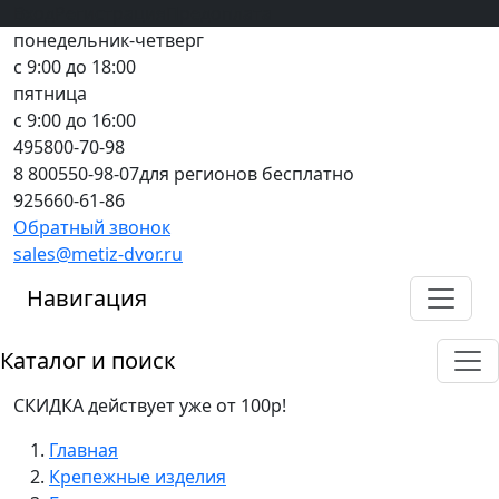
Вход
все грани качества
Регистрация
Предоплата
понедельник-четверг
с 9:00 до 18:00
пятница
с 9:00 до 16:00
495
800-70-98
8 800
550-98-07
для регионов бесплатно
925
660-61-86
Обратный звонок
sales@metiz-dvor.ru
Навигация
Каталог и поиск
СКИДКА действует уже от 100р!
Главная
Крепежные изделия