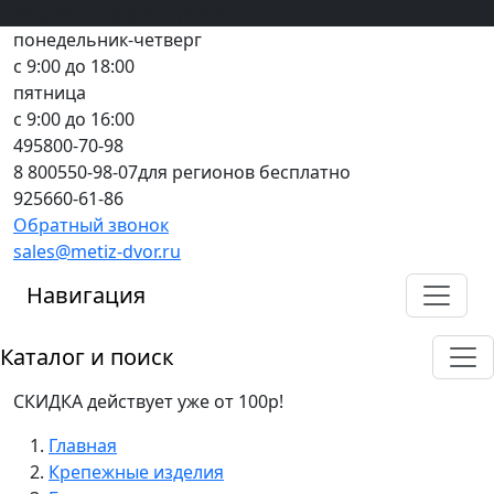
Вход
все грани качества
Регистрация
Предоплата
понедельник-четверг
с 9:00 до 18:00
пятница
с 9:00 до 16:00
495
800-70-98
8 800
550-98-07
для регионов бесплатно
925
660-61-86
Обратный звонок
sales@metiz-dvor.ru
Навигация
Каталог и поиск
СКИДКА действует уже от 100р!
Главная
Крепежные изделия