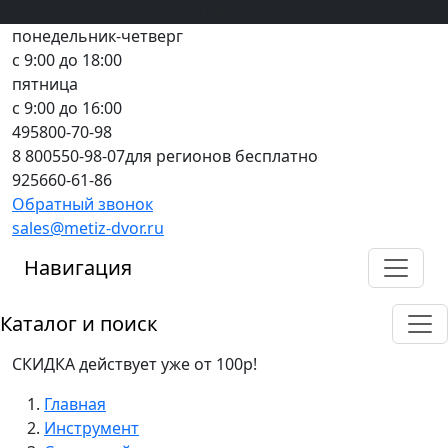
Вход
все грани качества
Регистрация
Предоплата
понедельник-четверг
с 9:00 до 18:00
пятница
с 9:00 до 16:00
495
800-70-98
8 800
550-98-07
для регионов бесплатно
925
660-61-86
Обратный звонок
sales@metiz-dvor.ru
Навигация
Каталог и поиск
СКИДКА действует уже от 100р!
Главная
Инструмент