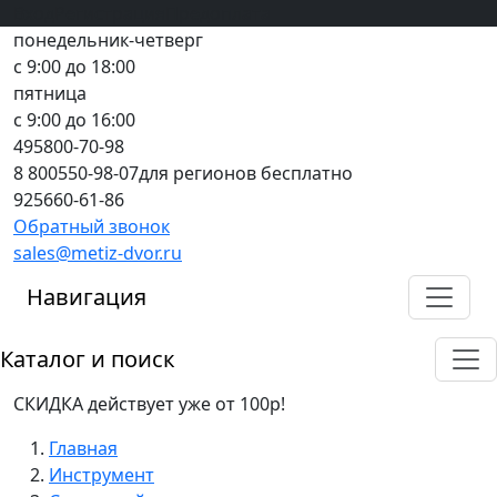
Вход
все грани качества
Регистрация
Предоплата
понедельник-четверг
с 9:00 до 18:00
пятница
с 9:00 до 16:00
495
800-70-98
8 800
550-98-07
для регионов бесплатно
925
660-61-86
Обратный звонок
sales@metiz-dvor.ru
Навигация
Каталог и поиск
СКИДКА действует уже от 100р!
Главная
Инструмент