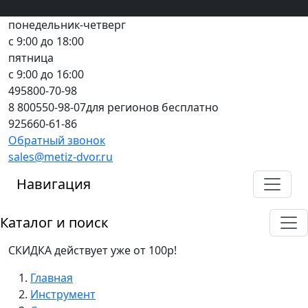
Вход
все грани качества
Регистрация
Предоплата
понедельник-четверг
с 9:00 до 18:00
пятница
с 9:00 до 16:00
495
800-70-98
8 800
550-98-07
для регионов бесплатно
925
660-61-86
Обратный звонок
sales@metiz-dvor.ru
Навигация
Каталог и поиск
СКИДКА действует уже от 100р!
Главная
Инструмент