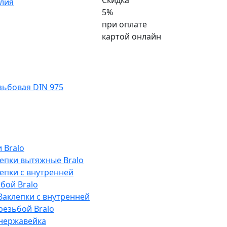
Скидка
лия
5%
при оплате
картой онлайн
ьбовая DIN 975
 Bralo
епки вытяжные Bralo
епки с внутренней
бой Bralo
Заклепки с внутренней
резьбой Bralo
нержавейка