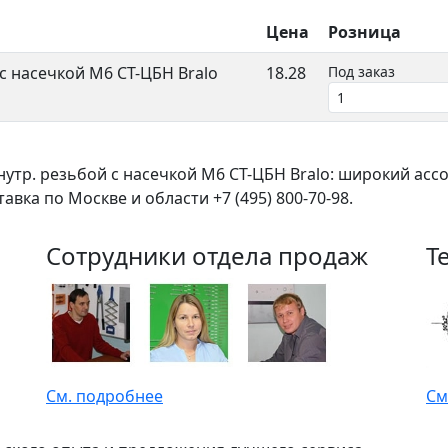
Цена
Розница
с насечкой М6 СТ-ЦБН Bralo
18.28
Под заказ
нутр. резьбой с насечкой М6 СТ-ЦБН Bralo: широкий ас
вка по Москве и области +7 (495) 800-70-98.
Сотрудники отдела продаж
Т
См. подробнее
См