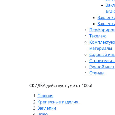
Зак
Bral
Заклепк
Заклепк
Перфориров
Такелаж
Комплектую
материалы
Садовый ин
Строительн
Ручной инс
Стенды
СКИДКА действует уже от 100р!
Главная
Крепежные изделия
Заклепки
Bralo