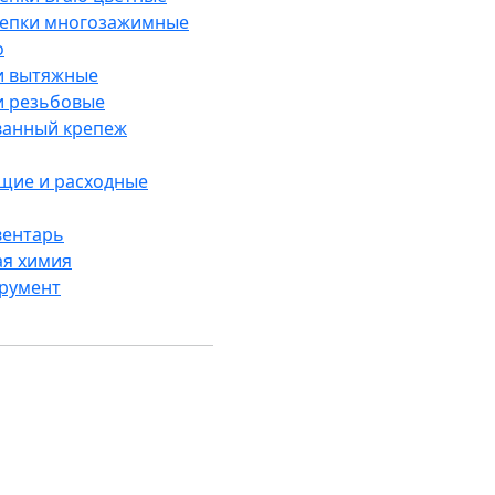
лепки многозажимные
o
и вытяжные
и резьбовые
анный крепеж
щие и расходные
вентарь
ая химия
трумент