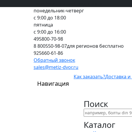
Вход
все грани качества
Регистрация
Предоплата
понедельник-четверг
с 9:00 до 18:00
пятница
с 9:00 до 16:00
495
800-70-98
8 800
550-98-07
для регионов бесплатно
925
660-61-86
Обратный звонок
sales@metiz-dvor.ru
Как заказать?
Доставка и
Навигация
Поиск
Каталог