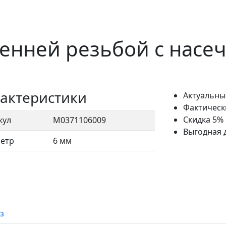
ренней резьбой с насе
актеристики
Актуальны
Фактическ
Скидка 5%
кул
М0371106009
Выгодная 
етр
6 мм
з