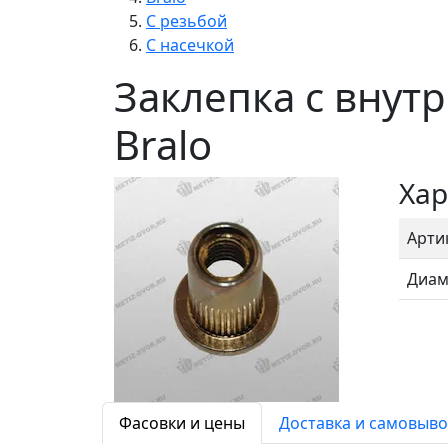
С резьбой
С насечкой
Заклепка с внут
Bralo
Хар
Арти
Диам
Фасовки и цены
Доставка и самовыво