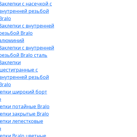
Заклепки с насечкой с
внутренней резьбой
Bralo
Заклепки с внутренней
резьбой Bralo
алюминий
Заклепки с внутренней
резьбой Bralo сталь
Заклепки
шестигранные с
внутренней резьбой
Bralo
лепки широкий борт
o
епки потайные Bralo
епки закрытые Bralo
епки лепестковые
o
епки Bralo цветные