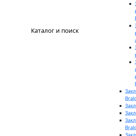
Каталог и поиск
Зак
Bral
Закл
Закл
Закл
Bral
Закл