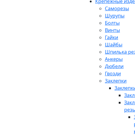
Крепежные изде
Саморезы
Шурупы
Болты
Винты
Гайки
Шайбы
Шпилька рез
Анкеры
Дюбели
Гвозди
Заклепки
Заклепки
Закл
Закл
резь