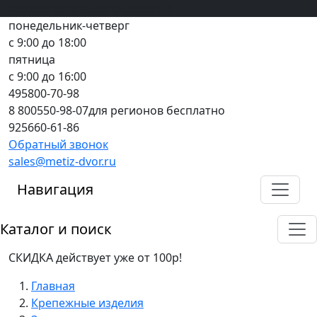
Вход
все грани качества
Регистрация
Предоплата
понедельник-четверг
с 9:00 до 18:00
пятница
с 9:00 до 16:00
495
800-70-98
8 800
550-98-07
для регионов бесплатно
925
660-61-86
Обратный звонок
sales@metiz-dvor.ru
Навигация
Каталог и поиск
СКИДКА действует уже от 100р!
Главная
Крепежные изделия