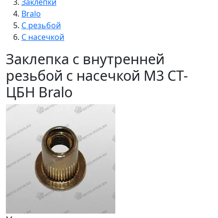
Заклепки
Bralo
С резьбой
С насечкой
Заклепка с внутренней
резьбой с насечкой М3 СТ-
ЦБН Bralo