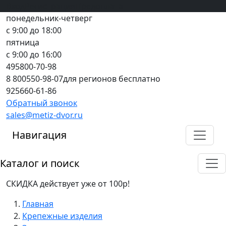
Вход
все грани качества
Регистрация
Предоплата
понедельник-четверг
с 9:00 до 18:00
пятница
с 9:00 до 16:00
495
800-70-98
8 800
550-98-07
для регионов бесплатно
925
660-61-86
Обратный звонок
sales@metiz-dvor.ru
Навигация
Каталог и поиск
СКИДКА действует уже от 100р!
Главная
Крепежные изделия