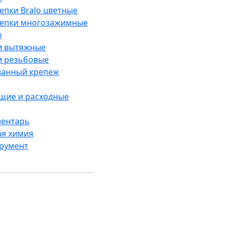
епки Bralo цветные
лепки многозажимные
o
и вытяжные
и резьбовые
анный крепеж
щие и расходные
вентарь
ая химия
трумент