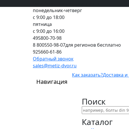
Вход
все грани качества
Регистрация
Предоплата
понедельник-четверг
с 9:00 до 18:00
пятница
с 9:00 до 16:00
495
800-70-98
8 800
550-98-07
для регионов бесплатно
925
660-61-86
Обратный звонок
sales@metiz-dvor.ru
Как заказать?
Доставка и
Навигация
Поиск
Каталог