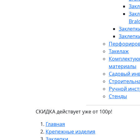
Закл
Зак
Bral
Заклепк
Заклепк
Перфориров
Такелаж
Комплектую
материалы
Садовый ин
Строительн
Ручной инс
Стенды
СКИДКА действует уже от 100р!
Главная
Крепежные изделия
Заклепки