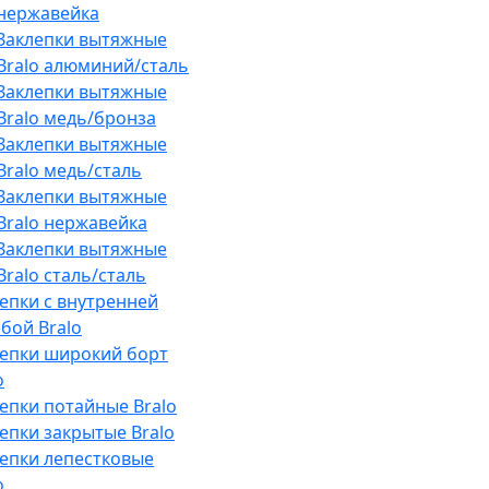
нержавейка
Заклепки вытяжные
Bralo алюминий/сталь
Заклепки вытяжные
Bralo медь/бронза
Заклепки вытяжные
Bralo медь/сталь
Заклепки вытяжные
Bralo нержавейка
Заклепки вытяжные
Bralo сталь/сталь
епки с внутренней
бой Bralo
лепки широкий борт
o
епки потайные Bralo
епки закрытые Bralo
епки лепестковые
o