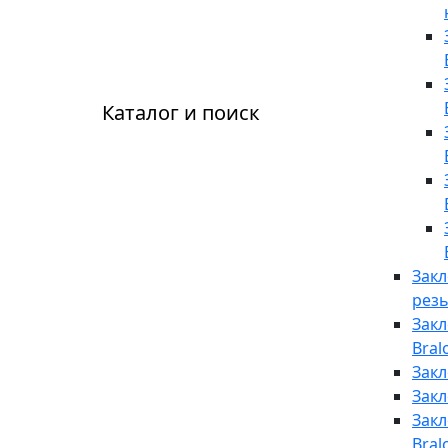
Каталог и поиск
Закл
резь
Зак
Bral
Закл
Закл
Закл
Bral