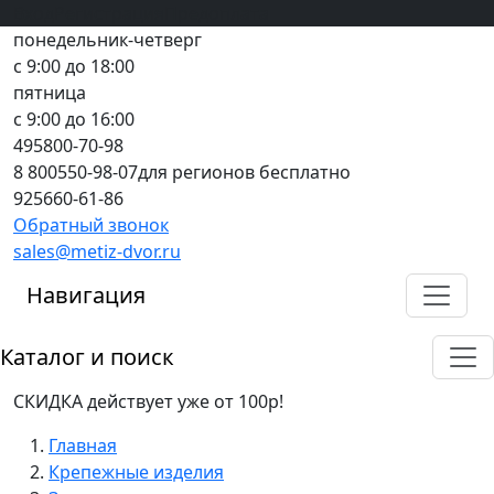
Вход
все грани качества
Регистрация
Предоплата
понедельник-четверг
с 9:00 до 18:00
пятница
с 9:00 до 16:00
495
800-70-98
8 800
550-98-07
для регионов бесплатно
925
660-61-86
Обратный звонок
sales@metiz-dvor.ru
Навигация
Каталог и поиск
СКИДКА действует уже от 100р!
Главная
Крепежные изделия