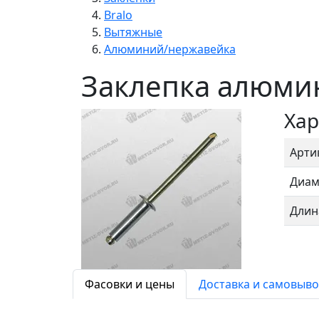
Bralo
Вытяжные
Алюминий/нержавейка
Заклепка алюмин
Хар
Арти
Диам
Длин
Фасовки и цены
Доставка и самовыво