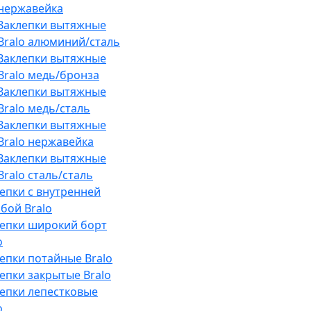
нержавейка
Заклепки вытяжные
Bralo алюминий/сталь
Заклепки вытяжные
Bralo медь/бронза
Заклепки вытяжные
Bralo медь/сталь
Заклепки вытяжные
Bralo нержавейка
Заклепки вытяжные
Bralo сталь/сталь
епки с внутренней
бой Bralo
лепки широкий борт
o
епки потайные Bralo
епки закрытые Bralo
епки лепестковые
o