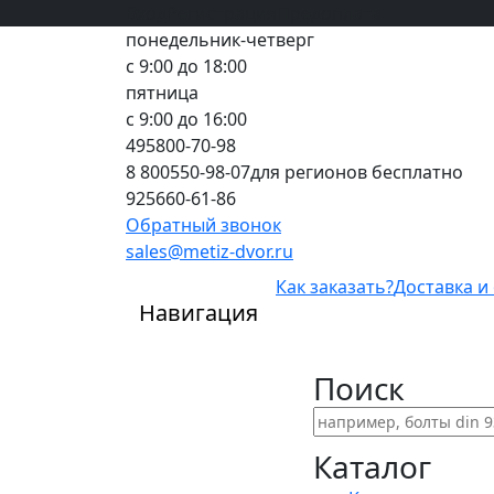
Вход
все грани качества
Регистрация
Предоплата
понедельник-четверг
с 9:00 до 18:00
пятница
с 9:00 до 16:00
495
800-70-98
8 800
550-98-07
для регионов бесплатно
925
660-61-86
Обратный звонок
sales@metiz-dvor.ru
Как заказать?
Доставка и
Навигация
Поиск
Каталог