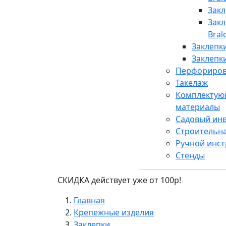
Закл
Зак
Bral
Заклепк
Заклепк
Перфориров
Такелаж
Комплектую
материалы
Садовый ин
Строительн
Ручной инс
Стенды
СКИДКА действует уже от 100р!
Главная
Крепежные изделия
Заклепки