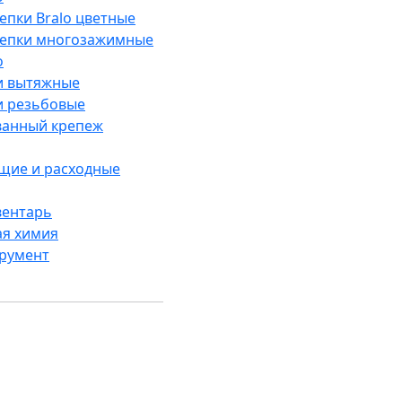
епки Bralo цветные
лепки многозажимные
o
и вытяжные
и резьбовые
анный крепеж
щие и расходные
вентарь
ая химия
трумент