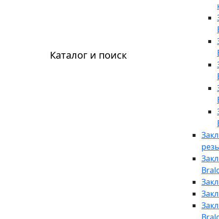
Каталог и поиск
Закл
резь
Зак
Bral
Закл
Закл
Закл
Bral