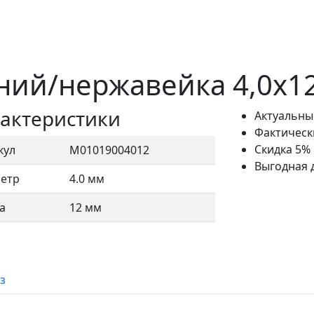
ий/нержавейка 4,0х12
актеристики
Актуальны
Фактическ
Скидка 5%
кул
М01019004012
Выгодная 
етр
4.0 мм
а
12 мм
з