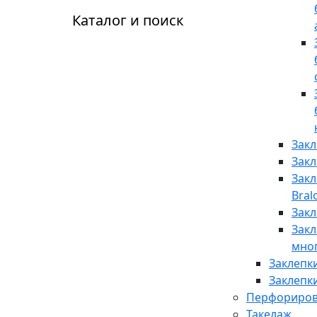
Каталог и поиск
Закл
Закл
Закл
Bral
Закл
Закл
мно
Заклепк
Заклепк
Перфориров
Такелаж