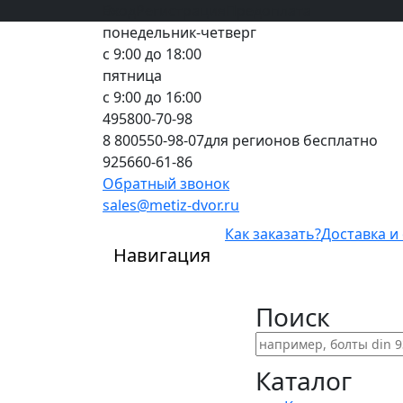
Вход
все грани качества
Регистрация
Предоплата
понедельник-четверг
с 9:00 до 18:00
пятница
с 9:00 до 16:00
495
800-70-98
8 800
550-98-07
для регионов бесплатно
925
660-61-86
Обратный звонок
sales@metiz-dvor.ru
Как заказать?
Доставка и
Навигация
Поиск
Каталог