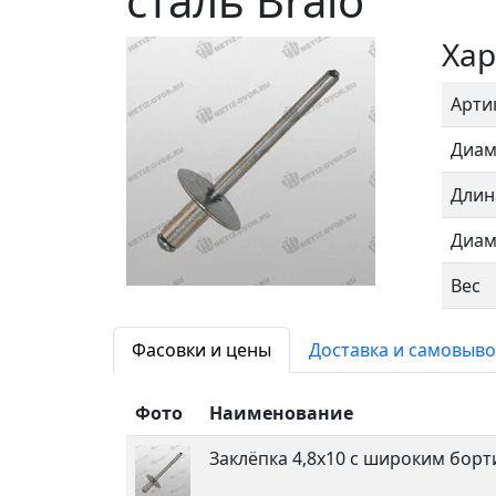
сталь Bralo
Хар
Арти
Диам
Длин
Диам
Вес
Фасовки и цены
Доставка и самовыво
Фото
Наименование
Заклёпка 4,8х10 с широким борт