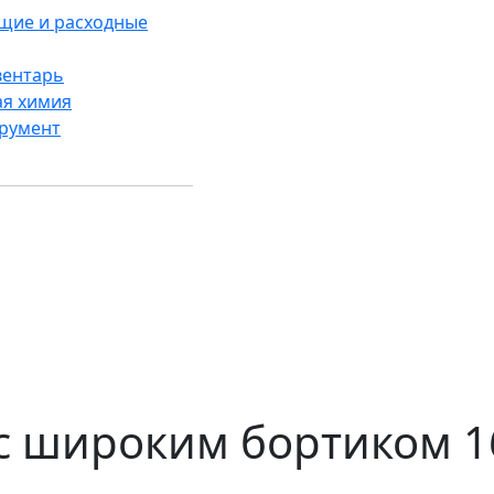
щие и расходные
вентарь
ая химия
трумент
 с широким бортиком 