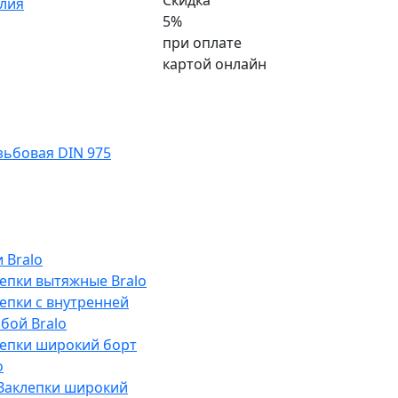
Скидка
лия
5%
при оплате
картой онлайн
ьбовая DIN 975
 Bralo
епки вытяжные Bralo
епки с внутренней
бой Bralo
лепки широкий борт
o
Заклепки широкий