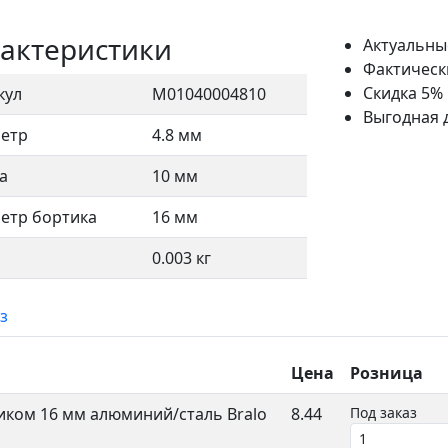
актеристики
Актуальны
Фактическ
Скидка 5%
кул
М01040004810
Выгодная 
етр
4.8 мм
а
10 мм
етр бортика
16 мм
0.003 кг
з
Цена
Розница
иком 16 мм алюминий/сталь Bralo
8.44
Под заказ