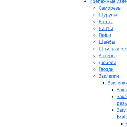
Крепежные изде
Саморезы
Шурупы
Болты
Винты
Гайки
Шайбы
Шпилька рез
Анкеры
Дюбели
Гвозди
Заклепки
Заклепки
Закл
Закл
резь
Зак
Bral