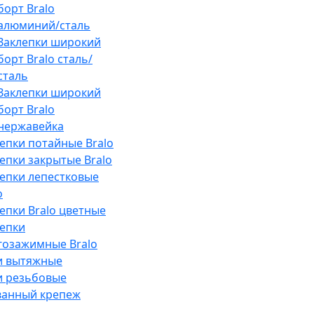
борт Bralo
алюминий/сталь
Заклепки широкий
борт Bralo сталь/
сталь
Заклепки широкий
борт Bralo
нержавейка
епки потайные Bralo
епки закрытые Bralo
епки лепестковые
o
епки Bralo цветные
епки
гозажимные Bralo
и вытяжные
и резьбовые
анный крепеж