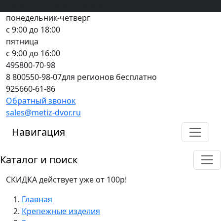
Вход
все грани качества
Регистрация
Предоплата
понедельник-четверг
с 9:00 до 18:00
пятница
с 9:00 до 16:00
495
800-70-98
8 800
550-98-07
для регионов бесплатно
925
660-61-86
Обратный звонок
sales@metiz-dvor.ru
Навигация
Каталог и поиск
СКИДКА действует уже от 100р!
Главная
Крепежные изделия