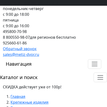
Вход
все грани качества
Регистрация
Предоплата
понедельник-четверг
с 9:00 до 18:00
пятница
с 9:00 до 16:00
495
800-70-98
8 800
550-98-07
для регионов бесплатно
925
660-61-86
Обратный звонок
sales@metiz-dvor.ru
Навигация
Каталог и поиск
СКИДКА действует уже от 100р!
Главная
Крепежные изделия