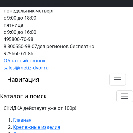
Вход
все грани качества
Регистрация
Предоплата
понедельник-четверг
с 9:00 до 18:00
пятница
с 9:00 до 16:00
495
800-70-98
8 800
550-98-07
для регионов бесплатно
925
660-61-86
Обратный звонок
sales@metiz-dvor.ru
Навигация
Каталог и поиск
СКИДКА действует уже от 100р!
Главная
Крепежные изделия