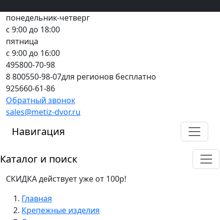
Вход
все грани качества
Регистрация
Предоплата
понедельник-четверг
с 9:00 до 18:00
пятница
с 9:00 до 16:00
495
800-70-98
8 800
550-98-07
для регионов бесплатно
925
660-61-86
Обратный звонок
sales@metiz-dvor.ru
Навигация
Каталог и поиск
СКИДКА действует уже от 100р!
Главная
Крепежные изделия